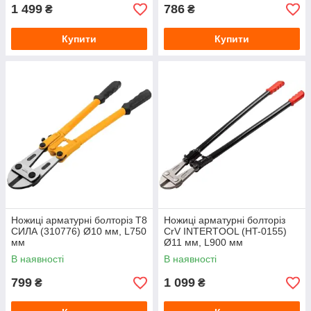
1 499
786
₴
₴
Купити
Купити
Ножиці арматурні болторіз T8
Ножиці арматурні болторіз
СИЛА (310776) Ø10 мм, L750
CrV INTERTOOL (HT-0155)
мм
Ø11 мм, L900 мм
В наявності
В наявності
799
1 099
₴
₴