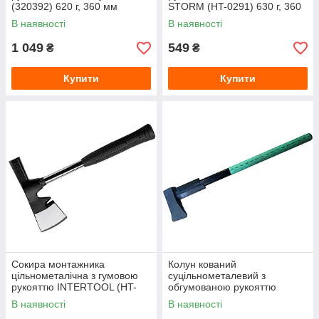
(320392) 620 г, 360 мм
STORM (HT-0291) 630 г, 360
мм
В наявності
В наявності
1 049
549
₴
₴
Купити
Купити
Сокира монтажника
Колун кований
цільнометалічна з гумовою
суцільнометалевий з
рукояттю INTERTOOL (HT-
обгумованою рукояттю
0260) 600 г, 320 мм
(ТКШЗ) 5000 г, 910 мм
В наявності
В наявності