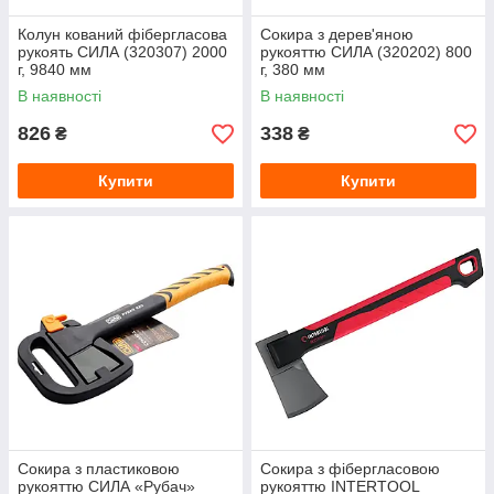
Колун кований фібергласова
Сокира з дерев'яною
рукоять СИЛА (320307) 2000
рукояттю СИЛА (320202) 800
г, 9840 мм
г, 380 мм
В наявності
В наявності
826
338
₴
₴
Купити
Купити
Сокира з пластиковою
Сокира з фібергласовою
рукояттю СИЛА «Рубач»
рукояттю INTERTOOL