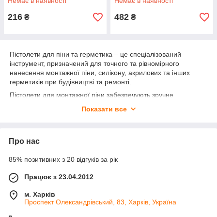
Немає в наявності
Немає в наявності
216
482
₴
₴
Пістолети для піни та герметика – це спеціалізований
інструмент, призначений для точного та рівномірного
нанесення монтажної піни, силікону, акрилових та інших
герметиків при будівництві та ремонті.
Пістолети для монтажної піни забезпечують зручне
дозування та акуратну подачу матеріалу. Металеві моделі
Показати все
підходять для частого використання та дозволяють
контролювати витрату піни, забезпечуючи точне заповнення
швів, порожнин та зазорів.
Про нас
Пістолети для герметика застосовуються при герметизації
швів, віконних та дверних отворів, сантехнічних з'єднань,
85% позитивних з 20 відгуків за рік
покрівельних робіт. Існують ручні, напівавтоматичні та
акумуляторні моделі, які забезпечують стабільний тиск та
Працює з 23.04.2012
рівномірну подачу герметика.
м. Харків
Якісний пістолет дозволяє працювати акуратно, економічно
Проспект Олександрівський, 83, Харків, Україна
витрачати матеріал і досягати високої якості заповнення швів
та стиків. Вони незамінні при обробці, монтажі та ремонті