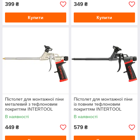
399
349
₴
₴
Купити
Купити
Пістолет для монтажної піни
Пістолет для монтажної піни
металевий з тефлоновим
із повним тефлоновим
покриттям INTERTOOL
покриттям INTERTOOL
STORM (PT-0609) 4 насадки
STORM (PT-0610) 5 насадок
В наявності
В наявності
449
579
₴
₴