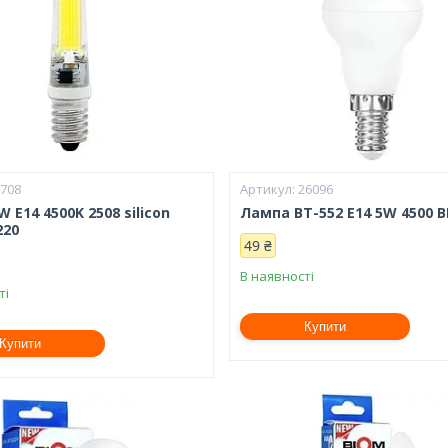
8708
26096
 E14 4500K 2508 silicon
Лампа BT-552 E14 5W 4500 
220
49 ₴
В наявності
ті
Купити
Купити