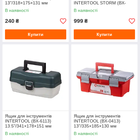
13"/318×175×131 мм
INTERTOOL STORM (BX-
6020) 20"/500×275×265 мм
В наявності
В наявності
240
999
₴
₴
Купити
Купити
Ящик для інструментів
Ящик для інструментів
INTERTOOL (BX-6113)
INTERTOOL (BX-0413)
13.5"/341×178×151 мм
13"/335×185×130 мм
В наявності
В наявності