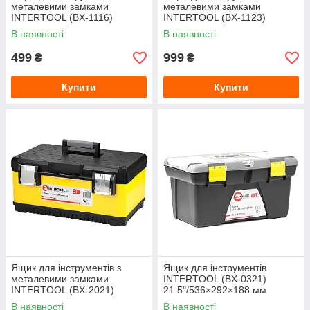
металевими замками
металевими замками
INTERTOOL (BX-1116)
INTERTOOL (BX-1123)
16"/396×216×164 мм
24"/610×255×251 мм
В наявності
В наявності
499
999
₴
₴
Купити
Купити
Ящик для інструментів з
Ящик для інструментів
металевими замками
INTERTOOL (BX-0321)
INTERTOOL (BX-2021)
21.5"/536×292×188 мм
21"/534×366×266 мм
В наявності
В наявності