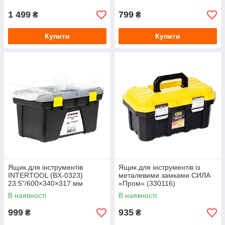
1 499
799
₴
₴
Купити
Купити
Ящик для інструментів
Ящик для інструментів із
INTERTOOL (BX-0323)
металевими замками СИЛА
23.5"/600×340×317 мм
«Пром» (330116)
19"/490×275×220 мм
В наявності
В наявності
999
935
₴
₴