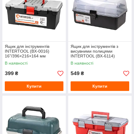
Ящик для інструментів
Ящик для інструментів з
INTERTOOL (BX-0016)
висувними полицями
16"/396×216×164 мм
INTERTOOL (BX-6114)
14.5"/365×215×200 мм
В наявності
В наявності
399
549
₴
₴
Купити
Купити