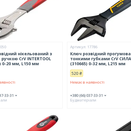
2050
17786
звідний нікельований з
Ключ розвідний прогумова
 ручкою CrV INTERTOOL
тонкими губками CrV СИЛ
) 0-20 мм, L150 мм
(310665) 0-32 мм, L215 мм
520 ₴
аявності
Немає в наявності
37-33-31
+380 (66) 037-33-31
іали
Будматеріали