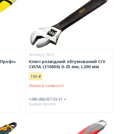
8231
«Профі»
Ключ розвідний обгумований CrV
СИЛА (310656) 0-25 мм, L200 мм
195 ₴
Немає в наявності
+380 (66) 037-33-31
Будматеріали