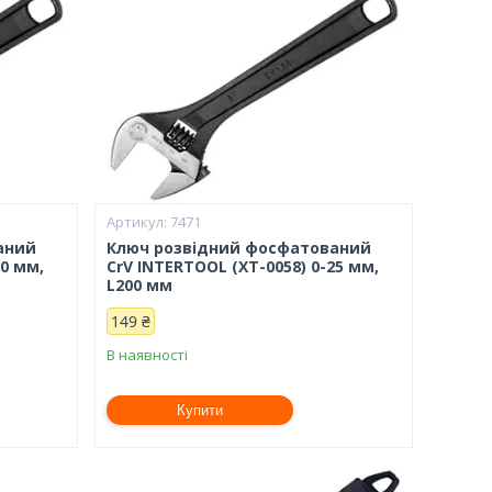
7471
аний
Ключ розвідний фосфатований
20 мм,
CrV INTERTOOL (XT-0058) 0-25 мм,
L200 мм
149 ₴
В наявності
Купити