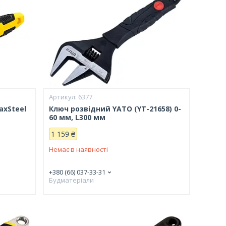
6377
axSteel
Ключ розвідний YATO (YT-21658) 0-
60 мм, L300 мм
1 159 ₴
Немає в наявності
+380 (66) 037-33-31
Будматеріали