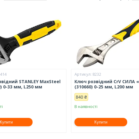
7414
8232
звідний STANLEY MaxSteel
Ключ розвідний CrV СИЛА 
9) 0-33 мм, L250 мм
(310660) 0-25 мм, L200 мм
840 ₴
ті
В наявності
Купити
Купити