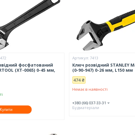
7472
7413
звідний фосфатований
Ключ розвідний STANLEY M
RTOOL (XT-0065) 0-45 мм,
(0-90-947) 0-26 мм, L150 мм
474 ₴
Немає в наявності
ті
+380 (66) 037-33-31
Будматеріали
Купити