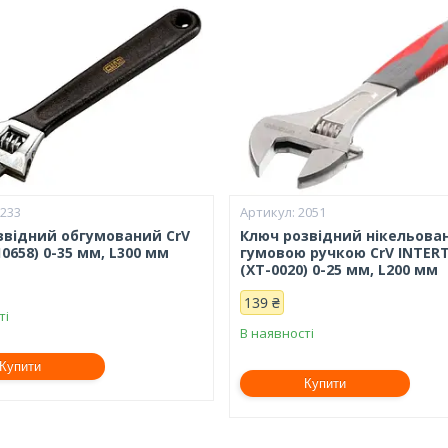
8233
2051
звідний обгумований CrV
Ключ розвідний нікельова
0658) 0-35 мм, L300 мм
гумовою ручкою CrV INTER
(XT-0020) 0-25 мм, L200 мм
139 ₴
ті
В наявності
Купити
Купити