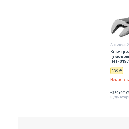
Ключ ро
гумовою
(HT-0197
339 ₴
Немає в н
+380 (66) 0
Будматер