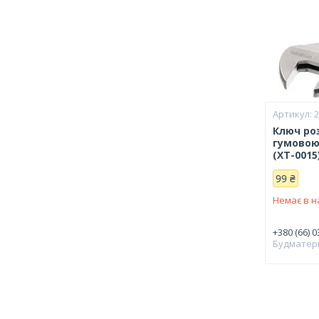
Ключ ро
гумовою
(XT-0015
99 ₴
Немає в н
+380 (66) 0
Будматер