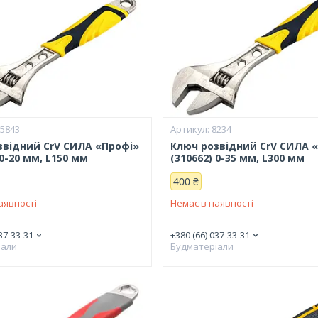
25843
8234
звідний CrV СИЛА «Профі»
Ключ розвідний CrV СИЛА 
 0-20 мм, L150 мм
(310662) 0-35 мм, L300 мм
400 ₴
аявності
Немає в наявності
37-33-31
+380 (66) 037-33-31
іали
Будматеріали