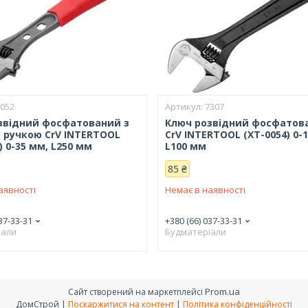
2052
7307
звідний фосфатований з
Ключ розвідний фосфатов
 ручкою CrV INTERTOOL
CrV INTERTOOL (XT-0054) 0-
) 0-35 мм, L250 мм
L100 мм
85 ₴
аявності
Немає в наявності
37-33-31
+380 (66) 037-33-31
іали
Будматеріали
Prom.ua
Сайт створений на маркетплейсі
ДомСтрой |
Поскаржитися на контент
|
Політика конфіденційності