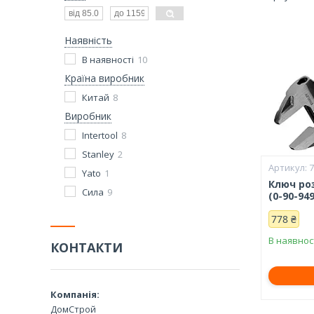
Наявність
В наявності
10
Країна виробник
Китай
8
Виробник
Intertool
8
Stanley
2
Yato
1
Ключ ро
Сила
9
(0-90-94
778 ₴
В наявнос
КОНТАКТИ
ДомСтрой