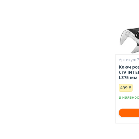
Ключ ро
CrV INTE
L375 мм
499 ₴
В наявнос