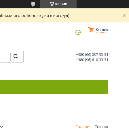
Кошик
йближчого робочого дня (сьогодні).
Кошик
+380 (66) 037-33-31
+380 (96) 610-33-31
Галерея
Список