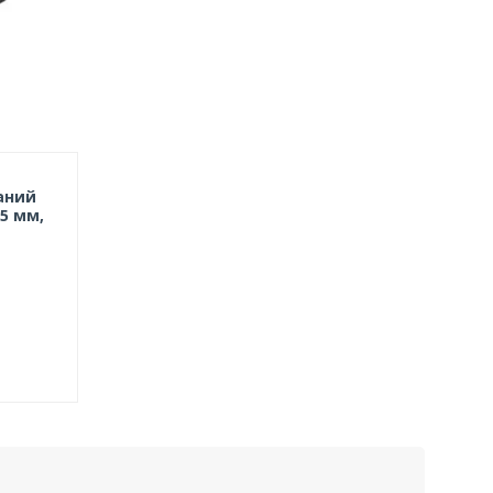
аний
15 мм,