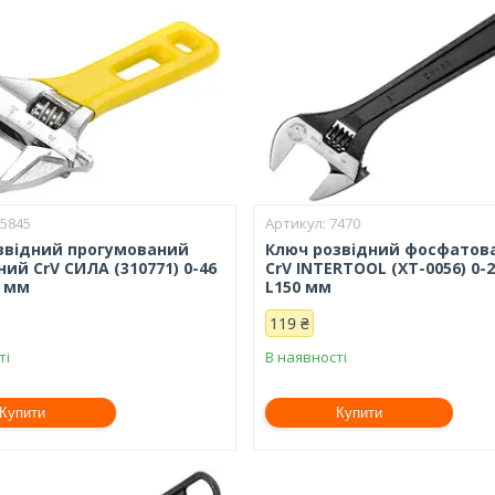
25845
7470
звідний прогумований
Ключ розвідний фосфатов
ий CrV СИЛА (310771) 0-46
CrV INTERTOOL (XT-0056) 0-
0 мм
L150 мм
119 ₴
ті
В наявності
Купити
Купити