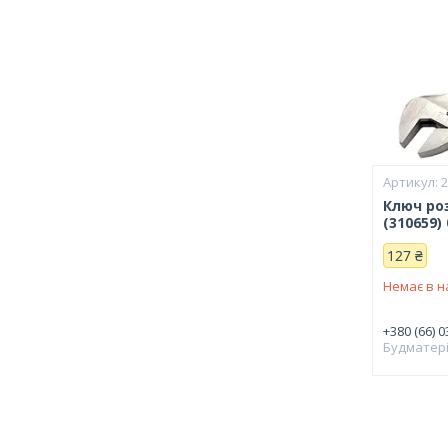
Ключ ро
(310659)
127 ₴
Немає в н
+380 (66) 0
Будматер