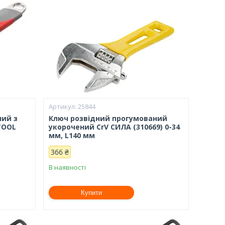
25844
ний з
Ключ розвідний прогумований
TOOL
укорочений CrV СИЛА (310669) 0-34
мм, L140 мм
366 ₴
В наявності
Купити