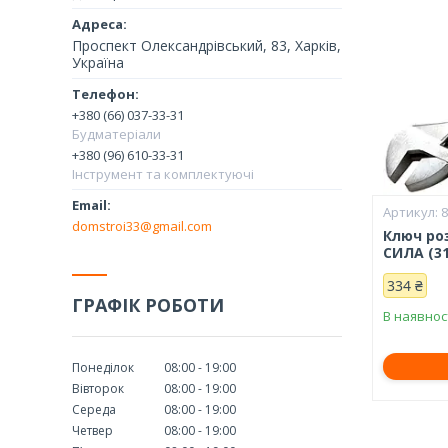
Проспект Олександрівський, 83, Харків,
Україна
+380 (66) 037-33-31
Будматеріали
+380 (96) 610-33-31
Інструмент та комплектуючі
domstroi33@gmail.com
Ключ ро
СИЛА (31
334 ₴
ГРАФІК РОБОТИ
В наявнос
Понеділок
08:00
19:00
Вівторок
08:00
19:00
Середа
08:00
19:00
Четвер
08:00
19:00