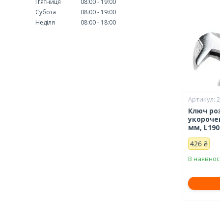
Пʼятниця
08:00
19:00
Субота
08:00
19:00
Неділя
08:00
18:00
Ключ ро
укорочен
мм, L19
426 ₴
В наявнос