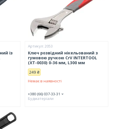
2053
ний із
Ключ розвідний нікельований з
А
гумовою ручкою CrV INTERTOOL
(XT-0030) 0-36 мм, L300 мм
249 ₴
Немає в наявності
+380 (66) 037-33-31
Будматеріали