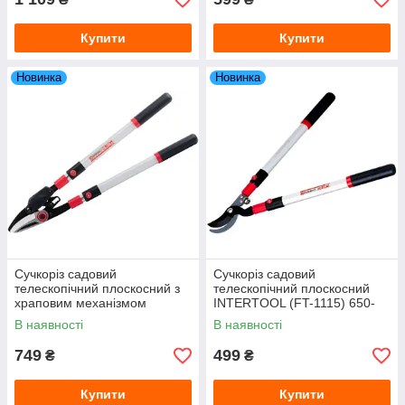
Купити
Купити
Новинка
Новинка
Сучкоріз садовий
Сучкоріз садовий
телескопічний плоскосний з
телескопічний плоскосний
храповим механізмом
INTERTOOL (FT-1115) 650-
INTERTOOL (FT-1118) 700-
980 мм
В наявності
В наявності
1030 мм
749
499
₴
₴
Купити
Купити