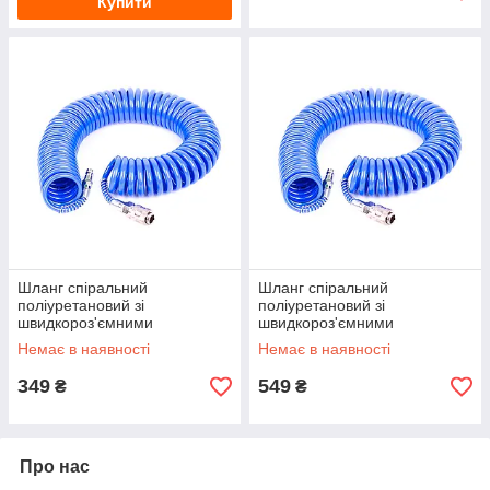
Купити
Шланг спіральний
Шланг спіральний
поліуретановий зі
поліуретановий зі
швидкороз'ємними
швидкороз'ємними
з'єднаннями INTERTOOL
з'єднаннями INTERTOOL
Немає в наявності
Немає в наявності
(PT-1715) Ø8×12 мм, 5 м
(PT-1716) Ø8×12 мм, 10 м
349
549
₴
₴
Про нас