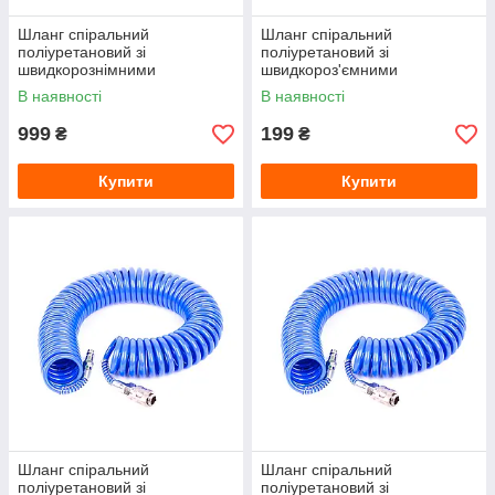
Шланг спіральний
Шланг спіральний
поліуретановий зі
поліуретановий зі
швидкорознімними
швидкороз'ємними
з'єднаннями M-Flex
з'єднаннями INTERTOOL
В наявності
В наявності
INTERTOOL STORM (PT-
(PT-1706) Ø5.5×8 мм, 5 м
1795) Ø6.5×10 мм, 20 м
999
199
₴
₴
Купити
Купити
Шланг спіральний
Шланг спіральний
поліуретановий зі
поліуретановий зі