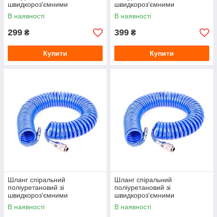
швидкороз'ємними
швидкороз'ємними
з'єднаннями INTERTOOL
з'єднаннями INTERTOOL
В наявності
В наявності
(PT-1707) Ø5.5×8 мм, 10 м
(PT-1708) Ø5.5×8 мм, 15 м
299
399
₴
₴
Купити
Купити
Шланг спіральний
Шланг спіральний
поліуретановий зі
поліуретановий зі
швидкороз'ємними
швидкороз'ємними
з'єднаннями INTERTOOL
з'єднаннями INTERTOOL
В наявності
В наявності
(PT-1710) Ø6.5×10 мм, 5 м
(PT-1711) Ø6.5×10 мм, 10 м