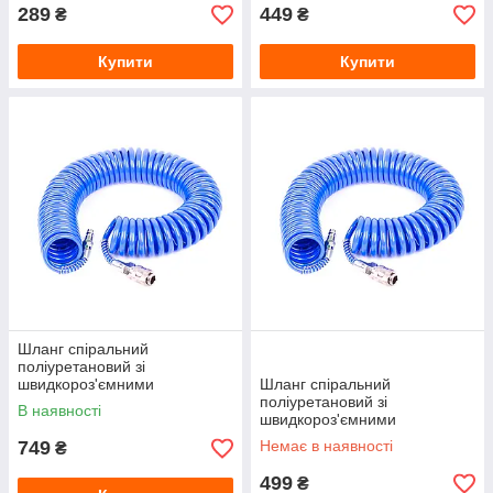
289
449
₴
₴
Купити
Купити
Шланг спіральний
поліуретановий зі
швидкороз'ємними
Шланг спіральний
з'єднаннями INTERTOOL
поліуретановий зі
В наявності
(PT-1717) Ø8×12 мм, 15 м
швидкороз'ємними
з'єднаннями INTERTOOL
749
Немає в наявності
₴
(PT-1712) Ø6.5×10 мм, 15 м
499
₴