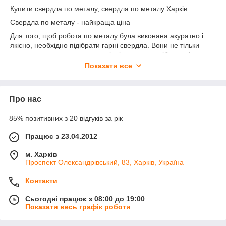
Купити свердла по металу, свердла по металу Харків
Свердла по металу - найкраща ціна
Для того, щоб робота по металу була виконана акуратно і
якісно, необхідно підібрати гарні свердла. Вони не тільки
допоможуть виконати в матеріалі отвори потрібного діаметру,
але і значно покращать роботу будь-якого майстра.
Показати все
Свердло – це один з найпопулярніших ріжучих інструментів,
який виконує свою роботу за рахунок обертального руху і
осьового руху подачі. Щоб купити свердла по металу і пізніше
Про нас
не пошкодувати про це, необхідно ретельно підходити до
підбору інструмента ще на стадіях покупки. В першу чергу
85% позитивних з 20 відгуків за рік
свердло повинно бути виконано з якісного міцного металу.
Іншими словами, воно не має гнутися, тупитися або швидко
Працює з 23.04.2012
ламатися. Крім того, вибираючи свердла по металу Харків,
м. Харків
слід переконатися, що на них відсутні такі дефекти, як
Проспект Олександрівський, 83, Харків, Україна
вм'ятини, подряпини або ж задирки. Дуже важливо також
звертати увагу на виробника і підбирати свердла вже
Контакти
позитивно зарекомендувала себе компанії. Є також чорний
список виробників, які підкуповують низьку ціну на свою
Сьогодні працює з 08:00 до 19:00
продукцію, але не сильно дбають про якість продукту.
Показати весь графік роботи
Класифікувати свердла по металу можна за ріжучої частини.
Найпоширеніший і звичний для нас вигляд – це циліндричні