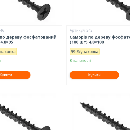
346
343
 по дереву фосфатований
Саморіз по дереву фосфа
 4.8×95
(100 шт) 4.8×100
упаковка
99 ₴/упаковка
ті
В наявності
Купити
Купити