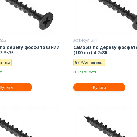
2952
341
 по дереву фосфатований
Саморіз по дереву фосфа
 3.9×75
(100 шт) 4.2×80
ковка
67 ₴/упаковка
ті
В наявності
Купити
Купити