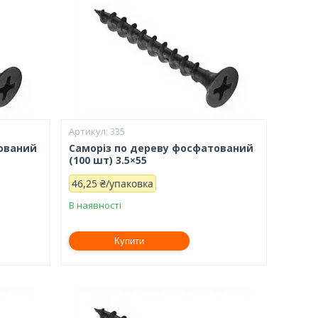
335
тований
Саморіз по дереву фосфатований
(100 шт) 3.5×55
46,25 ₴/упаковка
В наявності
Купити