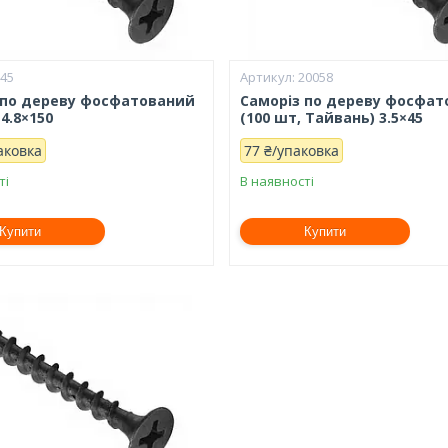
345
20058
 по дереву фосфатований
Саморіз по дереву фосфа
 4.8×150
(100 шт, Тайвань) 3.5×45
аковка
77 ₴/упаковка
ті
В наявності
Купити
Купити