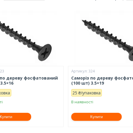
323
324
 по дереву фосфатований
Саморіз по дереву фосфа
 3.5×16
(100 шт) 3.5×19
ковка
25 ₴/упаковка
ті
В наявності
Купити
Купити