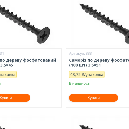
331
333
 по дереву фосфатований
Саморіз по дереву фосфа
 3.5×45
(100 шт) 3.5×51
упаковка
43,75 ₴/упаковка
ті
В наявності
Купити
Купити