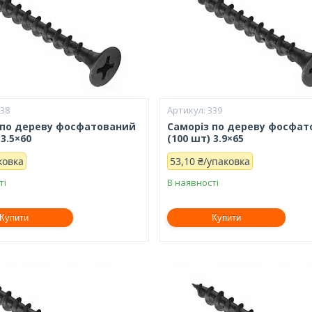
338
339
 по дереву фосфатований
Саморіз по дереву фосфа
 3.5×60
(100 шт) 3.9×65
ковка
53,10 ₴/упаковка
ті
В наявності
Купити
Купити