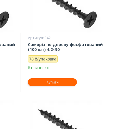
342
тований
Саморіз по дереву фосфатований
(100 шт) 4.2×90
78 ₴/упаковка
В наявності
Купити