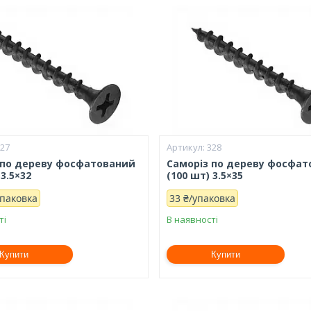
327
328
 по дереву фосфатований
Саморіз по дереву фосфа
 3.5×32
(100 шт) 3.5×35
упаковка
33 ₴/упаковка
ті
В наявності
Купити
Купити