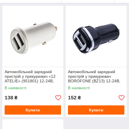
Автомобільний зарядний
Автомобільний зарядний
пристрій у прикурювач «12
пристрій у прикурювач
ATELIE» (951801) 12-24В,
BOROFONE (BZ13) 12‑24В,
2xUSB 5В/2.4A
2xUSB 5В/2.4A
В наявності
В наявності
138
152
₴
₴
Купити
Купити