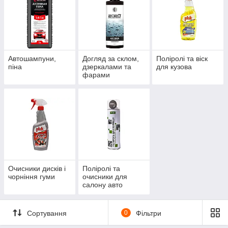
Автошампуни,
Догляд за склом,
Поліролі та віск
піна
дзеркалами та
для кузова
фарами
Очисники дисків і
Поліролі та
чорніння гуми
очисники для
салону авто
Сортування
0
Фільтри