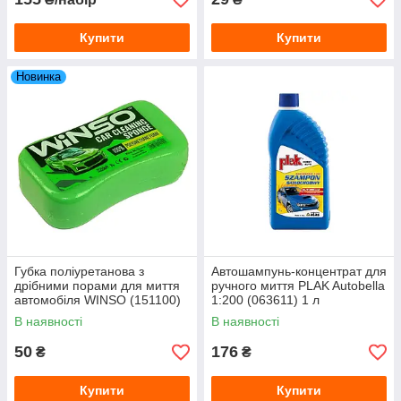
Купити
Купити
Новинка
Губка поліуретанова з
Автошампунь-концентрат для
дрібними порами для миття
ручного миття PLAK Autobella
автомобіля WINSO (151100)
1:200 (063611) 1 л
220×120×60 мм
В наявності
В наявності
50
176
₴
₴
Купити
Купити