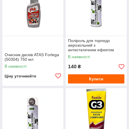
Поліроль для торпедо
аерозольний з
антистатичним ефектом
PiTon (320 мл) Комфорт
Очисник дисків ATAS Forlega
В наявності
(50304) 750 мл
140
В наявності
₴
Ціну уточнюйте
Купити