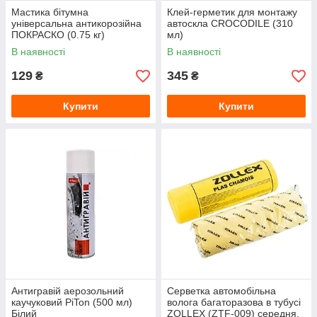
Мастика бітумна
Клей-герметик для монтажу
універсальна антикорозійна
автоскла CROCODILE (310
ПОКРАСКО (0.75 кг)
мл)
В наявності
В наявності
129
345
₴
₴
Купити
Купити
Антигравій аерозольний
Серветка автомобільна
каучуковий PiTon (500 мл)
волога багаторазова в тубусі
Білий
ZOLLEX (ZTF-009) середня,