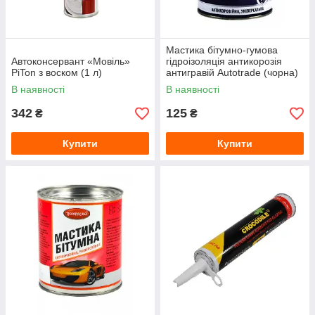
Мастика бітумно-гумова
Автоконсервант «Мовіль»
гідроізоляція антикорозія
PiTon з воском (1 л)
антигравій Autotrade (чорна)
0.8 кг
В наявності
В наявності
342
125
₴
₴
Купити
Купити