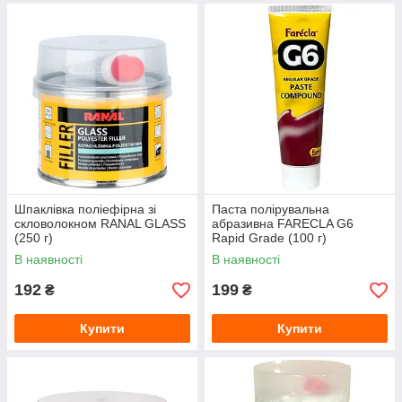
Шпаклівка поліефірна зі
Паста полірувальна
скловолокном RANAL GLASS
абразивна FARECLA G6
(250 г)
Rapid Grade (100 г)
P1000/1200
В наявності
В наявності
192
199
₴
₴
Купити
Купити