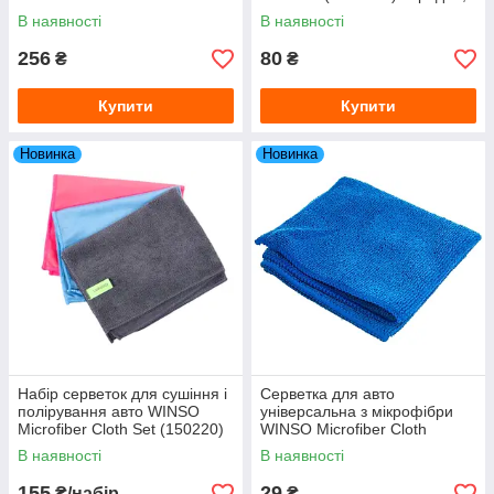
41×31 см
В наявності
В наявності
256
80
₴
₴
Купити
Купити
Новинка
Новинка
Набір серветок для сушіння і
Серветка для авто
полірування авто WINSO
універсальна з мікрофібри
Microfiber Cloth Set (150220)
WINSO Microfiber Cloth
3 шт, 30×40 см
(150100/110) 30×30 см
В наявності
В наявності
155
29
₴/набір
₴