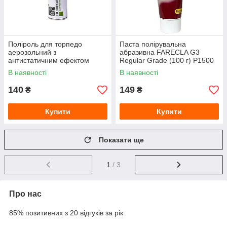
Поліроль для торпедо
Паста полірувальна
аерозольний з
абразивна FARECLA G3
антистатичним ефектом
Regular Grade (100 г) P1500
PiTon (320 мл) Комфорт
В наявності
В наявності
140
149
₴
₴
Купити
Купити
Показати ще
1
/ 3
Про нас
85% позитивних з 20 відгуків за рік