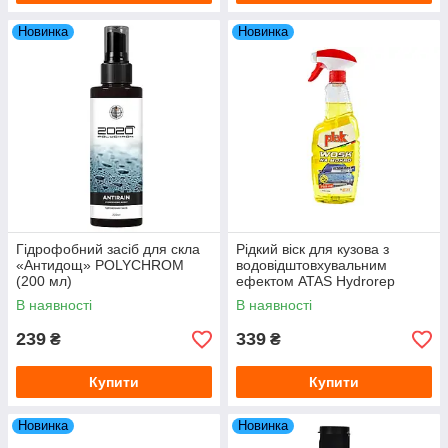
Новинка
Новинка
Гідрофобний засіб для скла
Рідкий віск для кузова з
«Антидощ» POLYCHROM
водовідштовхувальним
(200 мл)
ефектом ATAS Hydrorep
(061557) 750 мл
В наявності
В наявності
239
339
₴
₴
Купити
Купити
Новинка
Новинка