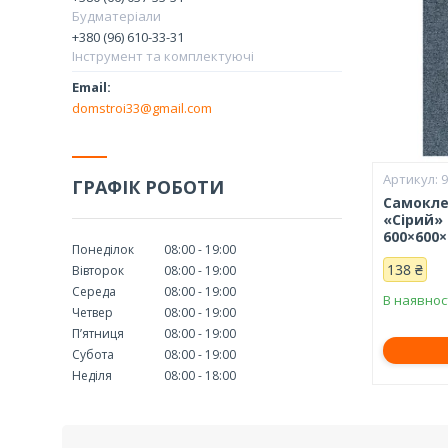
Будматеріали
+380 (96) 610-33-31
Інструмент та комплектуючі
domstroi33@gmail.com
ГРАФІК РОБОТИ
Самокле
«Сірий» 
600×600
Понеділок
08:00
19:00
138 ₴
Вівторок
08:00
19:00
Середа
08:00
19:00
В наявнос
Четвер
08:00
19:00
Пʼятниця
08:00
19:00
Субота
08:00
19:00
Неділя
08:00
18:00