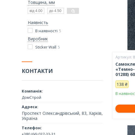
Товщина, мм
Наявність
В наявності
5
Виробник
Sticker Wall
5
Самокле
«Темно-с
КОНТАКТИ
01288) 6
138 ₴
В наявнос
ДомСтрой
Проспект Олександрівський, 83, Харків,
Україна
+380 (66) 037-33-31