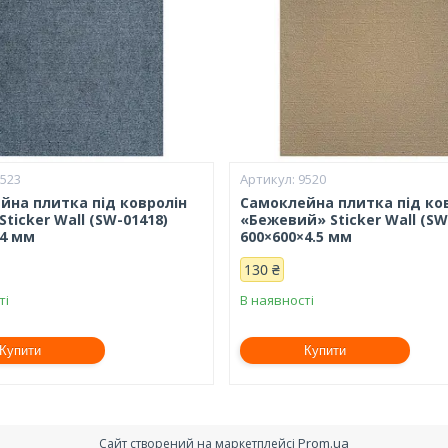
9523
9520
йна плитка під ковролін
Самоклейна плитка під ко
Sticker Wall (SW-01418)
«Бежевий» Sticker Wall (SW
×4 мм
600×600×4.5 мм
130 ₴
ті
В наявності
Купити
Купити
Prom.ua
Сайт створений на маркетплейсі