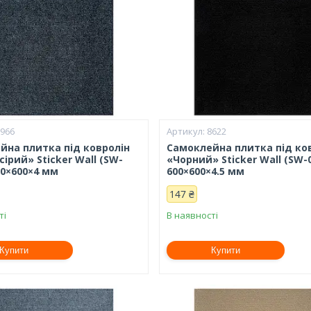
8966
8622
йна плитка під ковролін
Самоклейна плитка під ко
ірий» Sticker Wall (SW-
«Чорний» Sticker Wall (SW-
00×600×4 мм
600×600×4.5 мм
147 ₴
ті
В наявності
Купити
Купити