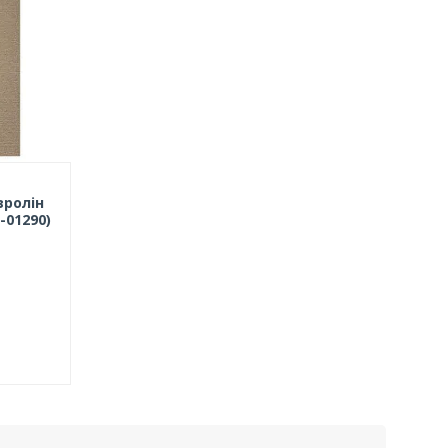
вролін
-01290)