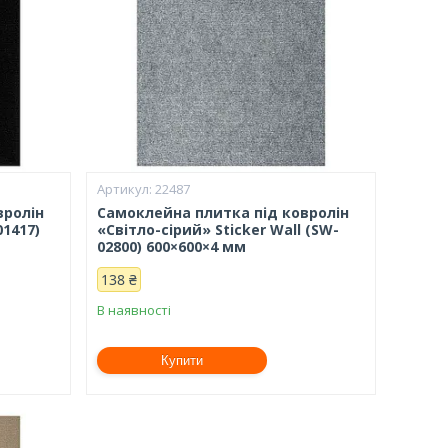
22487
вролін
Самоклейна плитка під ковролін
01417)
«Світло-сірий» Sticker Wall (SW-
02800) 600×600×4 мм
138 ₴
В наявності
Купити