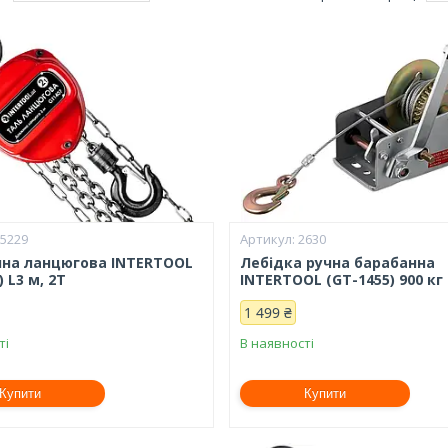
15229
2630
чна ланцюгова INTERTOOL
Лебідка ручна барабанна
) L3 м, 2Т
INTERTOOL (GT-1455) 900 кг
1 499 ₴
ті
В наявності
Купити
Купити