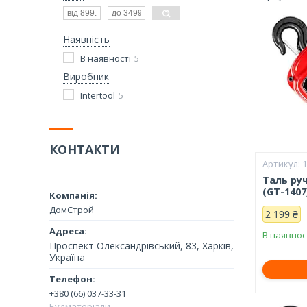
Наявність
В наявності
5
Виробник
Intertool
5
КОНТАКТИ
Таль ру
(GT-1407
ДомСтрой
2 199 ₴
В наявнос
Проспект Олександрівський, 83, Харків,
Україна
+380 (66) 037-33-31
Будматеріали