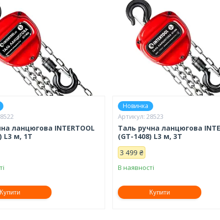
Новинка
28522
28523
чна ланцюгова INTERTOOL
Таль ручна ланцюгова IN
) L3 м, 1Т
(GT-1408) L3 м, 3Т
3 499 ₴
ті
В наявності
Купити
Купити