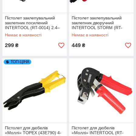
Пістолет заклепувальний
Пістолет заклепувальний
заклепник посилений
заклепник дворучний
INTERTOOL (RT-0014) 2.4–
INTERTOOL STORM (RT-
4.8 мм L215 мм
0017) 2.4–4.8 мм L330 мм
Немає в наявності
Немає в наявності
299
449
₴
₴
💲 ТОП-ЦІНА
Пістолет для дюбелів
Пістолет для дюбелів
«Моллі» TOPEX (43E790) 4-
«Моллі» INTERTOOL (RT-