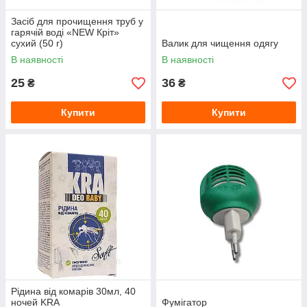
Засіб для прочищення труб у
гарячій воді «NEW Кріт»
сухий (50 г)
Валик для чищення одягу
В наявності
В наявності
25
36
₴
₴
Купити
Купити
Рідина від комарів 30мл, 40
ночей KRA
Фумігатор