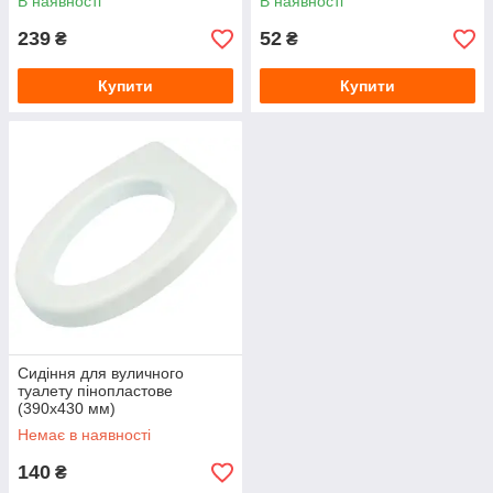
В наявності
В наявності
239
52
₴
₴
Купити
Купити
Сидіння для вуличного
туалету пінопластове
(390х430 мм)
Немає в наявності
140
₴