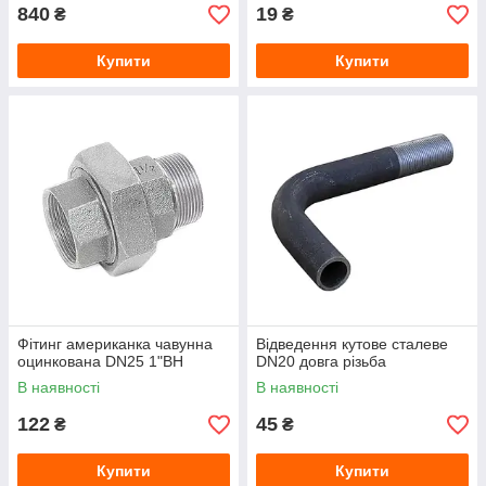
840
19
₴
₴
Купити
Купити
Фітинг американка чавунна
Відведення кутове сталеве
оцинкована DN25 1"ВН
DN20 довга різьба
В наявності
В наявності
122
45
₴
₴
Купити
Купити