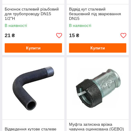
Бочонок сталевий різьбовий
Відвід кут сталевий
для трубопроводу DN15
безшовний під зварювання
1/2"Н
DN15
В наявності
В наявності
21
15
₴
₴
Купити
Купити
Муфта затискна врізка
Відведення кутове сталеве
чавунна оцинкована (GEBO)