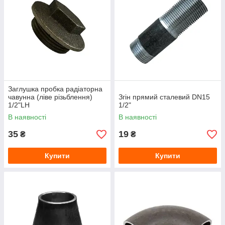
Заглушка пробка радіаторна
чавунна (ліве різьблення)
Згін прямий сталевий DN15
1/2"LH
1/2"
В наявності
В наявності
35
19
₴
₴
Купити
Купити