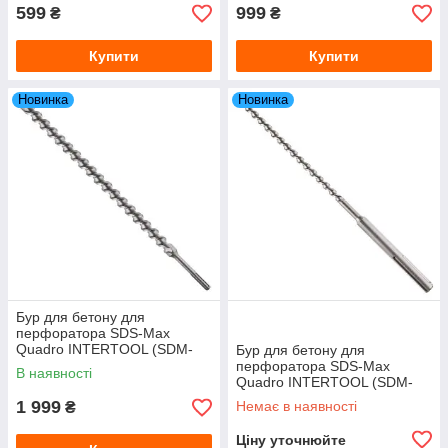
599
999
₴
₴
Купити
Купити
Новинка
Новинка
Бур для бетону для
перфоратора SDS-Max
Quadro INTERTOOL (SDM-
Бур для бетону для
4080) 40×800 мм
перфоратора SDS-Max
В наявності
Quadro INTERTOOL (SDM-
1240) 12×400 мм
1 999
Немає в наявності
₴
Ціну уточнюйте