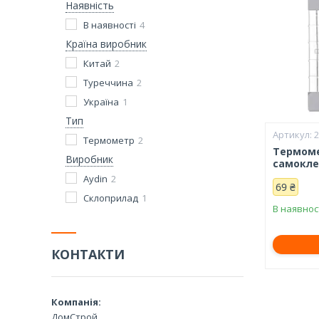
Наявність
В наявності
4
Країна виробник
Китай
2
Туреччина
2
Україна
1
Тип
Термометр
2
Термоме
Виробник
самокле
Aydin
2
69 ₴
Склоприлад
1
В наявнос
КОНТАКТИ
ДомСтрой