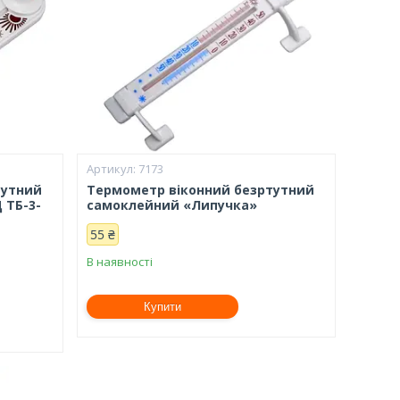
7173
тутний
Термометр віконний безртутний
 ТБ-3-
самоклейний «Липучка»
55 ₴
В наявності
Купити