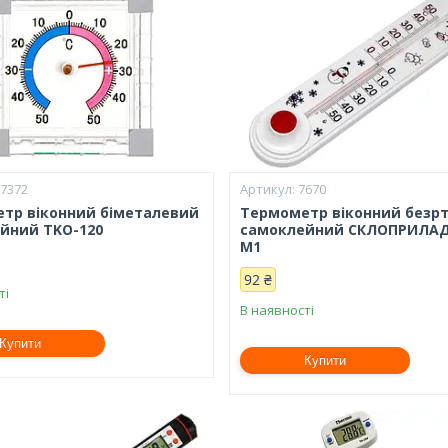
27372
7670
тр віконний біметалевий
Термометр віконний безр
йний TKO-120
самоклейний СКЛОПРИЛАД
М1
92 ₴
ті
В наявності
Купити
Купити