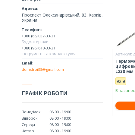
Проспект Олександрівський, 83, Харків,
Україна
+380 (66) 037-33-31
Будматеріали
+380 (96) 610-33-31
Інструмент та комплектуючі
Термоме
цифровий
domstroi33@gmail.com
L230 мм
92 ₴
В наявнос
ГРАФІК РОБОТИ
Понеділок
08:00
19:00
Вівторок
08:00
19:00
Середа
08:00
19:00
Четвер
08:00
19:00