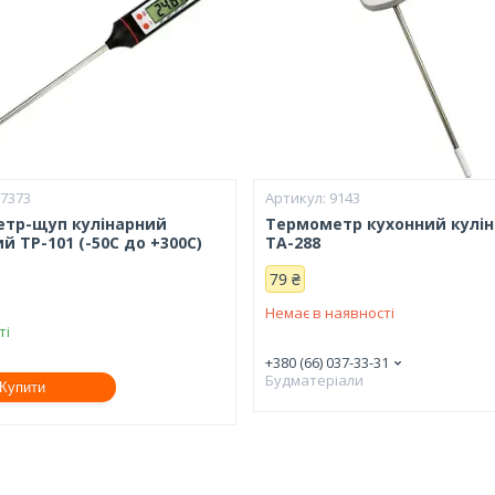
27373
9143
тр-щуп кулінарний
Термометр кухонний кулі
 TP-101 (-50С до +300С)
ТА-288
79 ₴
Немає в наявності
ті
+380 (66) 037-33-31
Будматеріали
Купити