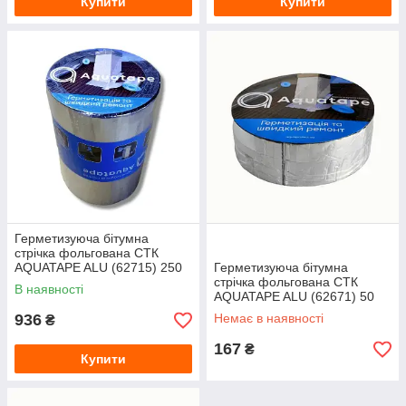
Купити
Купити
Герметизуюча бітумна
стрічка фольгована СТК
AQUATAPE ALU (62715) 250
Герметизуюча бітумна
мм, 10 м
стрічка фольгована СТК
В наявності
AQUATAPE ALU (62671) 50
мм, 3 м
936
Немає в наявності
₴
167
₴
Купити