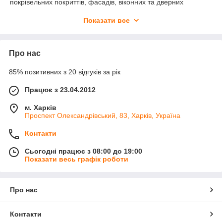
покрівельних покриттів, фасадів, віконних та дверних
конструкцій, а також у системах вентиляції та
Показати все
водовідведення.
Існують різні види герметизуючих лент: бітумні, бутилові,
спінені, армовані, алюмінієві та спеціальні пароізоляційні
Про нас
ленти. Бітумні та бутилові ленти мають високу вологостійкість
та еластичність, що забезпечує довговічний захист від вологи
85% позитивних з 20 відгуків за рік
та вібрацій. Спінені та армовані ленти застосовуються для
заповнення великих зазорів і підвищення тепло- та
Працює з 23.04.2012
звукоізоляції. Алюмінієві ленти стійкі до впливу ультрафіолету
та температурних перепадів, використовуються для захисту
м. Харків
та герметизації повітроводів і вентиляційних систем.
Проспект Олександрівський, 83, Харків, Україна
Герметизуючі ленти легко монтуються, мають хорошу адгезію
до різних поверхонь і забезпечують тривалий термін служби
Контакти
конструкцій за будь-яких кліматичних умов.
Сьогодні працює з 08:00 до 19:00
Показати весь графік роботи
Про нас
Контакти