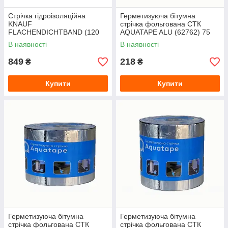
Стрічка гідроізоляційна
Герметизуюча бітумна
KNAUF
стрічка фольгована СТК
FLACHENDICHTBAND (120
AQUATAPE ALU (62762) 75
мм) 10 м
мм, 3 м
В наявності
В наявності
849
218
₴
₴
Купити
Купити
Герметизуюча бітумна
Герметизуюча бітумна
стрічка фольгована СТК
стрічка фольгована СТК