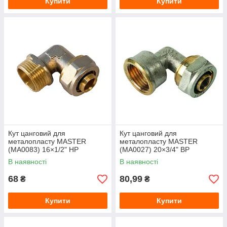
Купити
Купити
Кут цанговий для
Кут цанговий для
металопласту MASTER
металопласту MASTER
(MA0083) 16×1/2" НР
(MA0027) 20×3/4" ВР
В наявності
В наявності
68
80,99
₴
₴
Купити
Купити