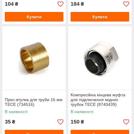
104
184
₴
₴
Купити
Купити
Компресійна кінцева муфта
Прес-втулка для труби 16 мм
для підключення мідних
TECE (734516)
трубок TECE (8740439)
15×3/4"
В наявності
В наявності
35
150
₴
₴