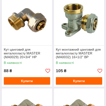
Кут цанговий для
Кут монтажний цанговий для
металопласту MASTER
металопласту MASTER
(MA0029) 20×3/4" НР
(MA0032) 16×1/2" ВР
В наявності
В наявності
88
105
₴
₴
Купити
Купити