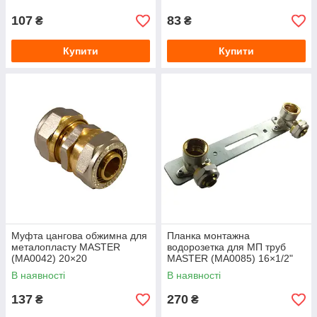
107
83
₴
₴
Купити
Купити
Муфта цангова обжимна для
Планка монтажна
металопласту MASTER
водорозетка для МП труб
(MA0042) 20×20
MASTER (MA0085) 16×1/2"
ВР
В наявності
В наявності
137
270
₴
₴