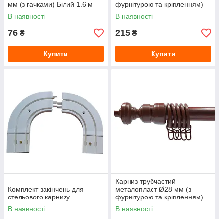
мм (з гачками) Білий 1.6 м
фурнітурою та кріпленням)
Дуб Світлий 1.6 м
В наявності
В наявності
76
215
₴
₴
Купити
Купити
Карниз трубчастий
Комплект закінчень для
металопласт Ø28 мм (з
стельового карнизу
фурнітурою та кріпленням)
Махагон 1.6 м
В наявності
В наявності