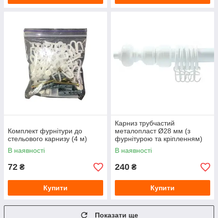
Карниз трубчастий
Комплект фурнітури до
металопласт Ø28 мм (з
стельового карнизу (4 м)
фурнітурою та кріпленням)
Білий 2 м
В наявності
В наявності
72
240
₴
₴
Купити
Купити
Показати ще