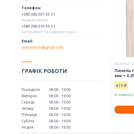
+380 (66) 037-33-31
Будматеріали
+380 (96) 610-33-31
Інструмент та комплектуючі
domstroi33@gmail.com
ГРАФІК РОБОТИ
Панель п
мм × 0.2
419 ₴
Понеділок
08:00
19:00
В наявнос
Вівторок
08:00
19:00
Середа
08:00
19:00
Четвер
08:00
19:00
Пʼятниця
08:00
19:00
Субота
08:00
19:00
Неділя
08:00
18:00