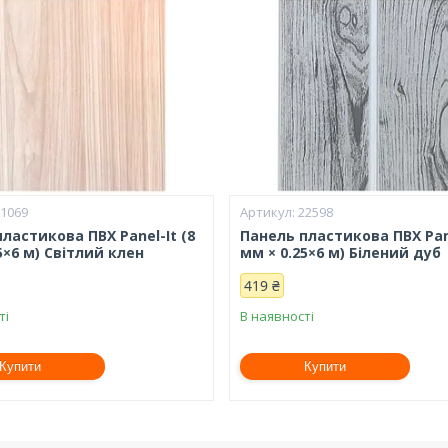
21069
22598
ластикова ПВХ Panel-It (8
Панель пластикова ПВХ Pane
5×6 м) Світлий клен
мм × 0.25×6 м) Білений дуб
419 ₴
ті
В наявності
Купити
Купити