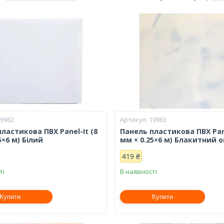
19962
19963
ластикова ПВХ Panel-It (8
Панель пластикова ПВХ Pane
5×6 м) Білий
мм × 0.25×6 м) Блакитний о
419 ₴
ті
В наявності
Купити
Купити