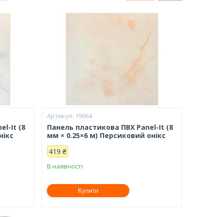
19964
l-It (8
Панель пластикова ПВХ Panel-It (8
нікс
мм × 0.25×6 м) Персиковий онікс
419 ₴
В наявності
Купити