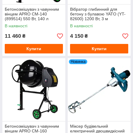
Бетонозмішувач з чавунним
Вібратор глибинний для
вінцем APRO СМ-140
бетону з булавою YATO (YT-
(899514) 550 Вт, 140 л
82600) 1200 Вт, 3 м
В наявності
В наявності
11 460
4 150
₴
₴
Купити
Купити
Новинка
Бетонозмішувач з чавунним
Міксер будівельний
вінцем APRO СМ-160
електричний двошвидкісний